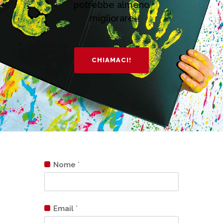
potrebbe almeno
migliorare
CHIAMACI!
Nome
*
Email
*