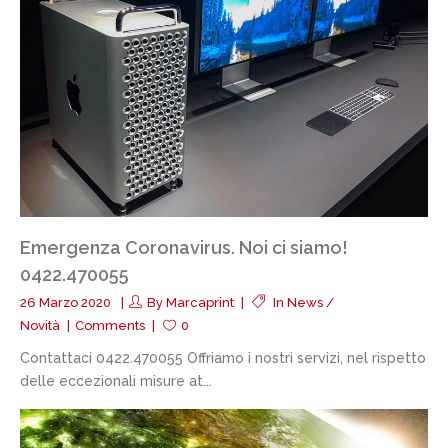
Emergenza Coronavirus. Noi ci siamo!
0422.470055
26 Marzo 2020
By
Marcaprint
In
News /
Novità
Comments
0
Contattaci 0422.470055 Offriamo i nostri servizi, nel rispetto
delle eccezionali misure at...