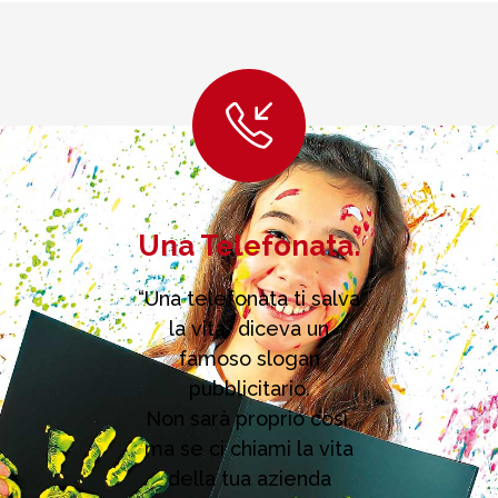
Una Telefonata.
“Una telefonata ti salva
la vita” diceva un
famoso slogan
pubblicitario.
Non sarà proprio così,
ma se ci chiami la vita
della tua azienda