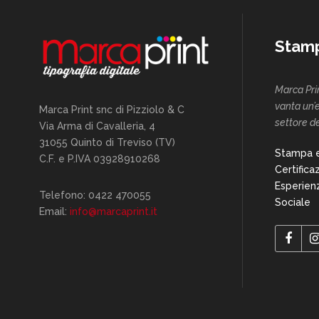
Stamp
Marca Pri
vanta un’
Marca Print snc di Pizziolo & C
settore d
Via Arma di Cavalleria, 4
31055 Quinto di Treviso (TV)
Stampa e
C.F. e P.IVA 03928910268
Certific
Esperien
Telefono: 0422 470055
Sociale
Email:
info@marcaprint.it