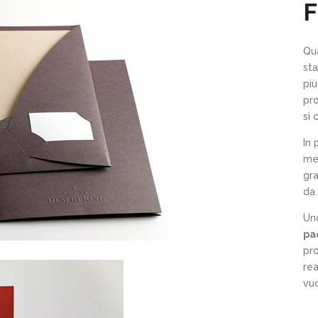
F
Qu
sta
più
pro
si 
In 
mec
gr
da
Uno
pa
pro
rea
vuo