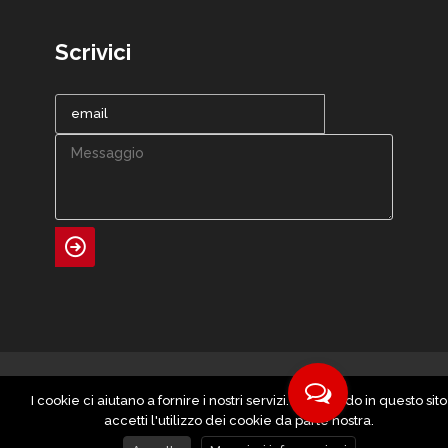
Scrivici
Copyright ©
Marca Print snc
I cookie ci aiutano a fornire i nostri servizi. Navigando in questo sito
Powered by
artmosfera.it
accetti l'utilizzo dei cookie da parte nostra.
Privacy Policy
|
Cookie Policy